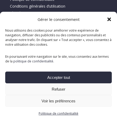
Conditions générales d’utilisation
Plan du site
Gérer le consentement
À propos de Location Serca
Nous utilisons des cookies pour améliorer votre expérience de
navigation, diffuser des publicités ou des contenus personnalisés et
Spécialiste depuis 1995 en vente, location et réparation
analyser notre trafic. En cliquant sur « Tout accepter », vous consentez à
notre utilisation des cookies.
d’équipements d’entretien de planchers, offrant des solutions
clé en main adaptées aux besoins des clients.
En poursuivant votre navigation sur le site, vous consentez aux termes
de la
politique de confidentialité
.
Accepter tout
Refuser
Voir les préférences
Tous droits réservés ©. 2026. Location Serca |
Créé et propulsé
Politique de confidentialité
par Altitude Stratégies