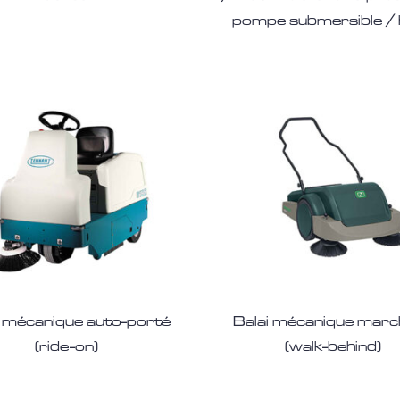
pompe submersible /
i mécanique auto-porté
Balai mécanique marc
(ride-on)
(walk-behind)