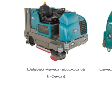
Balayeur-laveur auto-porté
Laveu
(ride-on)