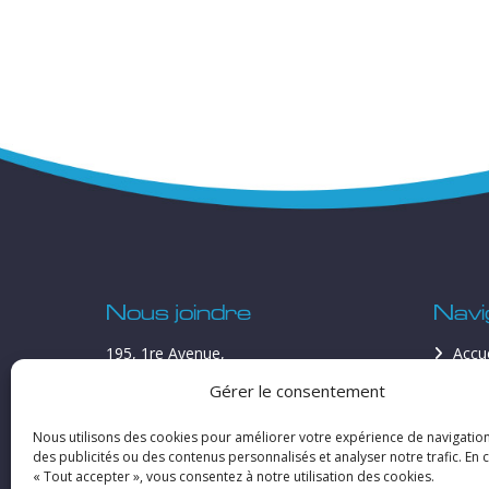
Nous joindre
Navi
195, 1re Avenue,
Accue
L’Île-Perrot
Équi
Gérer le consentement
(Québec) J7V 5A1
Loca
Vent
Nous utilisons des cookies pour améliorer votre expérience de navigation
(514) 453-9584
des publicités ou des contenus personnalisés et analyser notre trafic. En c
Serv
location@serca-inc.com
« Tout accepter », vous consentez à notre utilisation des cookies.