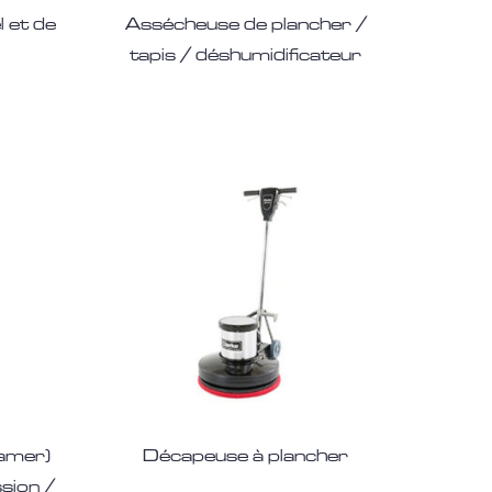
 et de
Assécheuse de plancher /
tapis / déshumidificateur
amer)
Décapeuse à plancher
ssion /