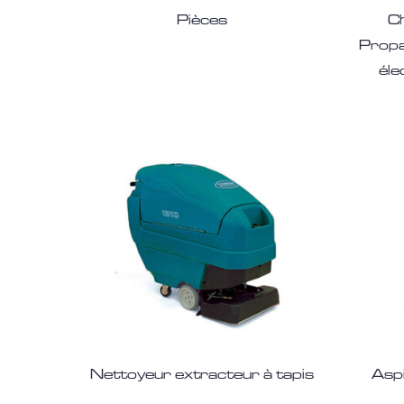
Pièces
Ch
Propa
éle
Nettoyeur extracteur à tapis
Aspi