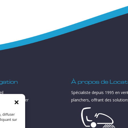
gation
À propos de Locat
il
Spécialiste depuis 1995 en ven
pements à louer
planchers, offrant des solutio
tion
e
, diffuser
liquant sur
ices