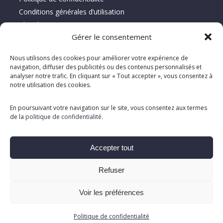
Conditions générales d’utilisation
Plan du site
Gérer le consentement
À propos de Location Serca
Nous utilisons des cookies pour améliorer votre expérience de
navigation, diffuser des publicités ou des contenus personnalisés et
Spécialiste depuis 1995 en vente, location et réparation
analyser notre trafic. En cliquant sur « Tout accepter », vous consentez à
notre utilisation des cookies.
d’équipements d’entretien de planchers, offrant des solutions
clé en main adaptées aux besoins des clients.
En poursuivant votre navigation sur le site, vous consentez aux termes
de la
politique de confidentialité
.
Accepter tout
Refuser
Voir les préférences
Tous droits réservés ©. 2026. Location Serca |
Créé et propulsé
Politique de confidentialité
par Altitude Stratégies