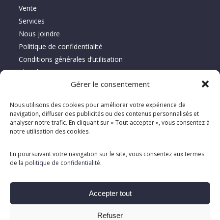
Vente
Services
Nous joindre
Politique de confidentialité
Conditions générales d’utilisation
Plan du site
Gérer le consentement
À propos de Location Serca
Nous utilisons des cookies pour améliorer votre expérience de
navigation, diffuser des publicités ou des contenus personnalisés et
Spécialiste depuis 1995 en vente, location et réparation
analyser notre trafic. En cliquant sur « Tout accepter », vous consentez à
notre utilisation des cookies.
d’équipements d’entretien de planchers, offrant des solutions
clé en main adaptées aux besoins des clients.
En poursuivant votre navigation sur le site, vous consentez aux termes
de la
politique de confidentialité
.
Accepter tout
Refuser