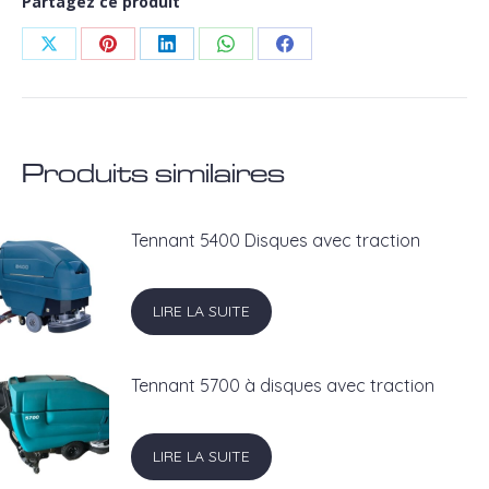
Partagez ce produit
Partager
Partager
Partager
Partager
Partager
sur
sur
sur
sur
sur
X
Pinterest
LinkedIn
WhatsApp
Facebook
Produits similaires
Tennant 5400 Disques avec traction
LIRE LA SUITE
Tennant 5700 à disques avec traction
LIRE LA SUITE