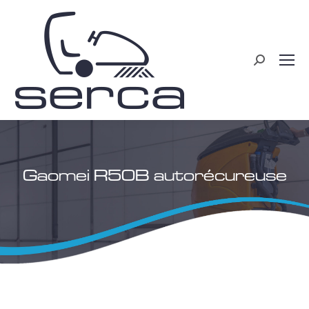
Recherche
:
Gaomei R50B autorécureuse