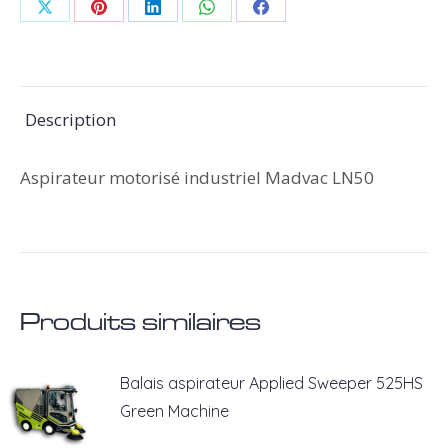
Partager
Partager
Partager
Partager
Partager
sur
sur
sur
sur
sur
X
Pinterest
LinkedIn
WhatsApp
Facebook
Description
Aspirateur motorisé industriel Madvac LN50
Produits similaires
Balais aspirateur Applied Sweeper 525HS
Green Machine