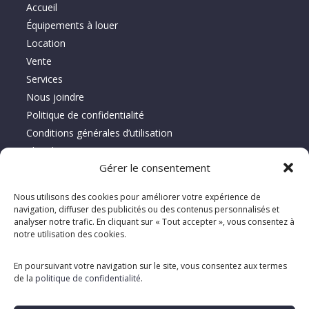
Accueil
Équipements à louer
Location
Vente
Services
Nous joindre
Politique de confidentialité
Conditions générales d’utilisation
Plan du site
Gérer le consentement
À propos de Location Serca
Nous utilisons des cookies pour améliorer votre expérience de
navigation, diffuser des publicités ou des contenus personnalisés et
Spécialiste depuis 1995 en vente, location et réparation
analyser notre trafic. En cliquant sur « Tout accepter », vous consentez à
notre utilisation des cookies.
d’équipements d’entretien de planchers, offrant des solutions
clé en main adaptées aux besoins des clients.
En poursuivant votre navigation sur le site, vous consentez aux termes
de la
politique de confidentialité
.