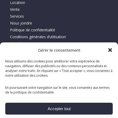
Location
Vente
Services
Nous joindre
Politique de confidentialité
Conditions générales d’utilisation
Plan du site
Gérer le consentement
À propos de Location Serca
Nous utilisons des cookies pour améliorer votre expérience de
navigation, diffuser des publicités ou des contenus personnalisés et
Spécialiste depuis 1995 en vente, location et réparation
analyser notre trafic. En cliquant sur « Tout accepter », vous consentez à
d’équipements d’entretien de planchers, offrant des solutions
notre utilisation des cookies.
clé en main adaptées aux besoins des clients.
En poursuivant votre navigation sur le site, vous consentez aux termes
de la
politique de confidentialité
.
Accepter tout