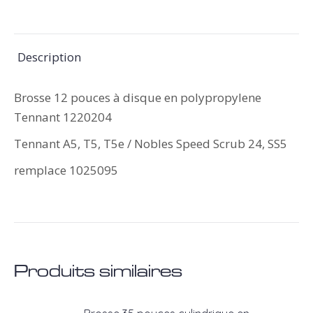
sur
sur
sur
sur
sur
X
Pinterest
LinkedIn
WhatsApp
Facebook
Description
Brosse 12 pouces à disque en polypropylene
Tennant 1220204
Tennant A5, T5, T5e / Nobles Speed Scrub 24, SS5
remplace 1025095
Produits similaires